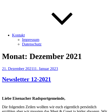
Kontakt
Impressum
Datenschutz
Monat:
Dezember 2021
Veröffentlicht
21. Dezember 2021
11. Januar 2023
am
Newsletter 12-2021
Liebe Eisenacher Radsportgemeinde,
Die folgenden Zeilen wollten wir euch eigentlich persönlich
erzählen aber wir mussten das Meet & Greet ja leider absagen. Wir